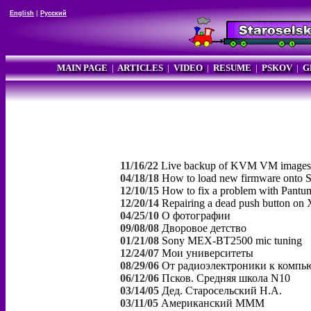
English
|
Русский
MAIN PAGE
|
ARTICLES
|
VIDEO
|
RESUME
|
PSKOV
|
G
11/16/22
Live backup of KVM VM images
04/18/18
How to load new firmware onto 
12/10/15
How to fix a problem with Pantu
12/20/14
Repairing a dead push button on 
04/25/10
О фотографии
09/08/08
Дворовое детство
01/21/08
Sony MEX-BT2500 mic tuning
12/24/07
Мои университеты
08/29/06
От радиоэлектроники к компь
06/12/06
Псков. Средняя школа N10
03/14/05
Дед. Старосельский Н.А.
03/11/05
Американский МММ