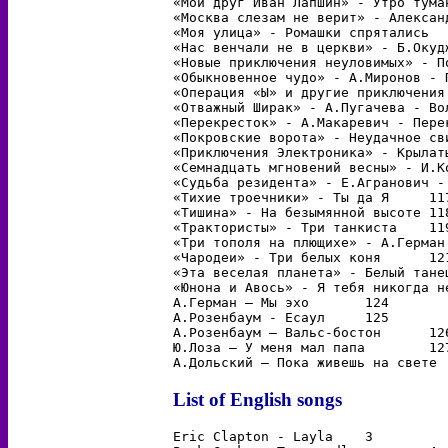
«Мой друг Иван Лапшин» - Утро туманное
«Москва слезам не верит» - Александра	1
«Моя улица» - Ромашки спрятались	106

«Наc венчали не в церкви» - Б.Окуджав
«Новые приключения неуловимых» - Погон
«Обыкновенное чудо» - А.Миронов - Про
«Операция «Ы» и другие приключения Шу
«Отважный Ширак» - А.Пугачева - Волше
«Перекресток» - А.Макаревич - Перекрес
«Покровские ворота» - Неудачное свидан
«Приключения Электроника» - Крылатые к
«Семнадцать мгновений весны» - И.Кобз
«Судьба резидента» - Е.Агранович - Я
«Тихие троечники» - Ты да Я	117

«Тишина» - На безымянной высоте	118

«Трактористы» - Три танкиста	119

«Три тополя на плющихе» - А.Герман - Н
«Чародеи» - Три белых коня	121

«Эта веселая планета» - Белый танец	122
«Юнона и Авось» - Я тебя никогда не за
А.Герман – Мы эхо	124

А.Розенбаум - Есаул	125

А.Розенбаум – Вальс-бостон	126

Ю.Лоза – У меня мал папа	127

List of English songs
Eric Clapton - Layla	3
