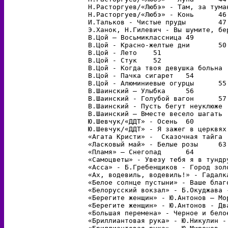
Н.Расторгуев/«Любэ» - Там, за туманам
Н.Расторгуев/«Любэ» - Конь	46

И.Тальков - Чистые пруды	47

Э.Ханок, Н.Гилевич - Вы шумите, берез
В.Цой – Восьмиклассница	49

В.Цой - Кpасно-желтые дни	50

В.Цой - Лето	51

В.Цой - Стук	52

В.Цой - Когда твоя девушка больна	53

В.Цой - Пачка сигарет	54

В.Цой - Алюминиевые огypцы	55

В.Шаинский – Улыбка	56

В.Шаинский - Голубой вагон	57

В.Шаинский - Пусть бегут неуклюже	58

В.Шаинский – Вместе весело шагать	59

Ю.Шевчук/«ДДТ» - Осень	60

Ю.Шевчук/«ДДТ» - Я зажег в церквях вс
«Агата Кристи» -  Сказочная тайга	62

«Ласковый май» - Белые розы	63

«Пламя» – Снегопад	64

«Самоцветы» - Увезу тебя я в тундру,
«Асса» - Б.Гребенщиков - Город золото
«Ах, водевиль, водевиль!» - Гадалка	67
«Белое солнце пустыни» - Ваше благоро
«Белорусский вокзал» - Б.Окуджава - 
«Берегите женщин» - Ю.Антонов – Море	7
«Берегите женщин» - Ю.Антонов - Двадц
«Большая перемена» - Черное и белое	72
«Бриллиантовая рука» - Ю.Никулин - П