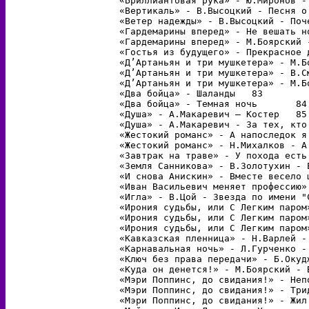
«Бриллиантовая рука» - Ю.Миронов - Ос
«Вертикаль» - В.Высоцкий - Песня о др
«Ветер надежды» - В.Высоцкий - Почем
«Гардемарины вперед» - Не вешать нос,
«Гардемарины вперед» - M.Боярский - Г
«Гостья из будущего» - Прекрасное дал
«Д’Артаньян и три мушкетера» - М.Боя
«Д’Артаньян и три мушкетера» - В.Сме
«Д’Артаньян и три мушкетера» - М.Боя
«Два бойца» - Шаланды	83

«Два бойца» - Темная ночь	84

«Душа» - А.Макаревич – Костер	85

«Душа» - А.Макаревич - За тех, кто в 
«Жестокий романс» - А напоследок я ск
«Жестокий романс» - Н.Михалков - А цы
«Завтрак на траве» - У похода есть на
«Земля Санникова» - В.Золотухин - Ест
«И снова Анискин» - Вместе весело шаг
«Иван Васильевич меняет профессию» -
«Игла» - В.Цой - Звезда по имени "Сол
«Ирония судьбы, или С Легким паром» 
«Ирония судьбы, или С Легким паром» 
«Ирония судьбы, или С Легким паром» 
«Кавказская пленница» - Н.Варлей - П
«Карнавальная ночь» - Л.Гурченко - П
«Ключ без права передачи» - Б.Окуджа
«Куда он денется!» - М.Боярский - Все 
«Мэри Поппинс, до свидания!» - Непогод
«Мэри Поппинс, до свидания!» - Тридца
«Мэри Поппинс, до свидания!» - Жил да