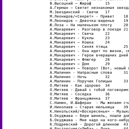
В.Высоцкий – Жираф	15

А.Герман – Светит незнакомая звезда	16
М.Звездинский - Свечи	17

М.Леонидов/«Секрет» - Привет	18

М.Леонидов – Девочка-виденье	19

Ю.Лоза – На маленьком плоту	20

А.Макаревич - Разговор в поезде	21

А.Макаревич - Свеча	22

А.Макаревич - Куклы	23

А.Макаревич – Кошка	24

А.Макаревич - Синяя птица	25

А.Макаревич - Она идет по жизни, смея
А.Макаревич - Геpои вчеpашних дней	27

А.Макаревич – Флюгер	28

А.Макаревич – Дом	29

А.Макаревич – Поворот (Вот, новый пов
А.Малинин - Напрасные слова	31

А.Малинин - Ночь	32

А.Малинин - Поручик Голицын	33

О.Митяев - Как здорово	34

О.Митяев - Давай с тобой поговорим	35

О.Митяев - Соседка	36

О.Митяев - Француженка	37

С.Намин, И.Шаферан  - Мы желаем счаст
И.Николаев – Старая мельница	39

К.Никольский/«Воскресенье» - Музыкант	
Б.Окуджава – Бери шинель, пошли домой	
Б.Окуджава - Мне надо на кого-нибудь 
К.Подревский - Дорогой длинною	43

Н.Расторгуев/«Любэ» - Луна	44
