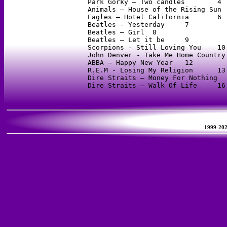
Park Gorky – Two candles	4

Animals – House of the Rising Sun	5

Eagles – Hotel California	6

Beatles - Yesterday	7

Beatles – Girl	8

Beatles – Let it be	9

Scorpions - Still Loving You	10

John Denver - Take Me Home Country Ro
ABBA – Happy New Year	12

R.E.M - Losing My Religion	13

Dire Straits – Money For Nothing	15

1999-2026