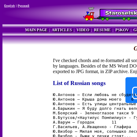
English
|
Русский
MAIN PAGE
|
ARTICLES
|
VIDEO
|
RESUME
|
PSKOV
|
G
G
I've checked chords and re-formatted all s
by languages. Besides of the MS Word DOC 
exported to JPG format, in ZIP archive. En
List of Russian songs
Ю.Антонов – Если любовь не сбудется	5
Ю.Антонов – Крыша дома моего	6

Ю.Антонов – Есть улицы центральные	7

А.Барыкин – Я буду долго гнать велос
М.Боярский - Зеленоглазое такси	9

В.Бутусов/«Наутилус Помпилиус» - Гудб
А.Варум – Городок	11

Г.Васильев, А.Иващенко - Глафира	12

Ю.Визбор – Милая моя, солнышко лесное	
Ю.Визбор - Лыжи у печки стоят...	14
