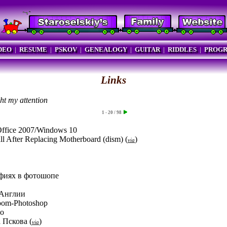
DEO
|
RESUME
|
PSKOV
|
GENEALOGY
|
GUITAR
|
RIDDLES
|
PROG
Links
ht my attention
1 - 20 / 98
n Office 2007/Windows 10
l After Replacing Motherboard (dism)
(
)
via
афиях в фотошопе
 Англии
oom-Photoshop
го
а Пскова
(
)
via