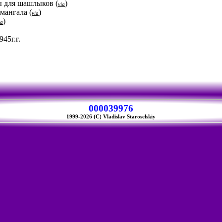
ды для шашлыков
(
)
via
 мангала
(
)
via
)
ia
45г.г.
000039976
1999-2026 (C) Vladislav Staroselskiy