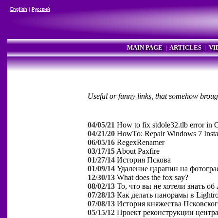
English
|
Русский
MAIN PAGE
|
ARTICLES
|
VI
Useful or funny links, that somehow broug
04/05/21
How to fix stdole32.tlb error i
04/21/20
HowTo: Repair Windows 7 Instal
06/05/16
RegexRenamer
03/17/15
About Paxfire
01/27/14
История Пскова
01/09/14
Удаление царапин на фотогр
12/30/13
What does the fox say?
08/02/13
То, что вы не хотели знать об
07/28/13
Как делать панорамы в Lightr
07/08/13
История княжества Псковско
05/15/12
Проект реконструкции центр