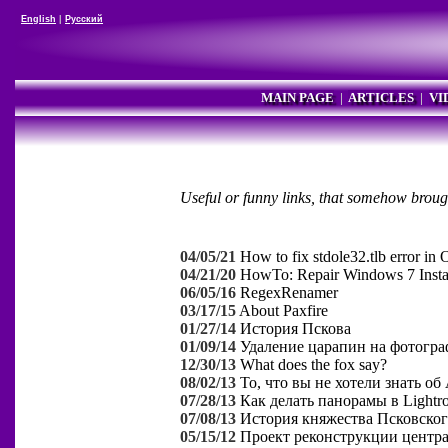
English
|
Русский
MAIN PAGE
|
ARTICLES
|
VI
Useful or funny links, that somehow broug
04/05/21
How to fix stdole32.tlb error i
04/21/20
HowTo: Repair Windows 7 Instal
06/05/16
RegexRenamer
03/17/15
About Paxfire
01/27/14
История Пскова
01/09/14
Удаление царапин на фотогр
12/30/13
What does the fox say?
08/02/13
То, что вы не хотели знать об
07/28/13
Как делать панорамы в Lightr
07/08/13
История княжества Псковско
05/15/12
Проект реконструкции центр