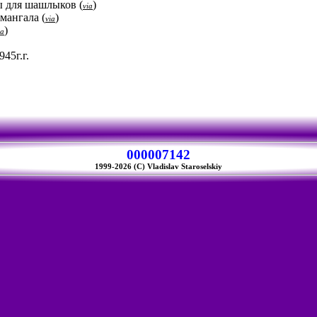
ды для шашлыков
(
)
via
 мангала
(
)
via
)
ia
45г.г.
000007142
1999-2026 (C) Vladislav Staroselskiy