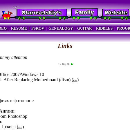
DEO
|
RESUME
|
PSKOV
|
GENEALOGY
|
GUITAR
|
RIDDLES
|
PROG
Links
ht my attention
1 - 20 / 98
n Office 2007/Windows 10
l After Replacing Motherboard (dism)
(
)
via
афиях в фотошопе
 Англии
oom-Photoshop
го
а Пскова
(
)
via