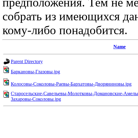
предположения. Тем не ме
собрать из имеющихся дан
кому-либо понадобится.
Name
Parent Directory
Баркановы-Глазовы.jpg
Колосовы-Соколовы-Раевы-Бархатовы-Дворяниновы.jpg
Старосельские-Савельевы-Молотковы-Домановские-Амель
Захаровы-Соколовы.jpg